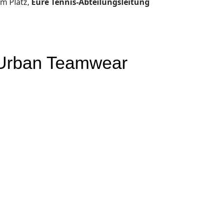
em Platz,
Eure Tennis-Abteilungsleitung
 Urban Teamwear
s