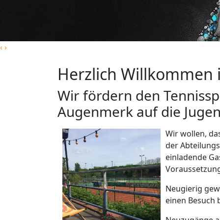
‹
›
Herzlich Willkommen i
Wir fördern den Tennissp
Augenmerk auf die Juge
Wir wollen, da
der Abteilungs
einladende G
Voraussetzung
Neugierig gew
einen Besuch b